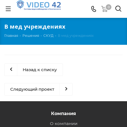
0
В мед учреждениях
Главная
-
Решения
-
СКУД
-
В мед учреждениях
Назад к списку
Следующий проект
Компания
О компании