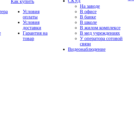
СКУД
Как купить
На заводе
тера
Условия
В офисе
оплаты
В банке
Условия
В школе
доставки
В жилом комплексе
е
Гарантия на
В мед учреждениях
товар
У оператора сотовой
связи
Видеонаблюдение