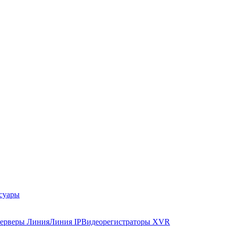
суары
ерверы Линия
Линия IP
Видеорегистраторы XVR