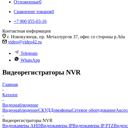
Отложенные
0
Сравнение товаров
0
+7 900 055-03-16
Контактная информация
г. Новокузнецк, пр. Металлургов 37, офис со стороны р.Аба
video@video42.ru
Telegram
WhatsApp
Видеорегистраторы NVR
Главная
-
Каталог
-
Видеонаблюдение
Видеонаблюдение
СКУД
Домофоны
Сетевое оборудование
Аксес
-
Видеорегистраторы NVR
Видеокамеры AHD
Видеокамеры IP
Видеокамеры IP PTZ
Видеос