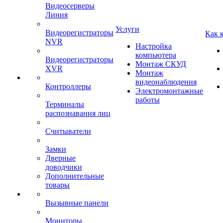
Видеосерверы
Линия
Услуги
Видеорегистраторы
Как 
NVR
Настройка
компьютера
Видеорегистраторы
Монтаж СКУД
XVR
Монтаж
видеонаблюдения
Контроллеры
Электромонтажные
работы
Терминалы
распознавания лиц
Считыватели
Замки
Дверные
доводчики
Дополнительные
товары
Вызывные панели
Мониторы