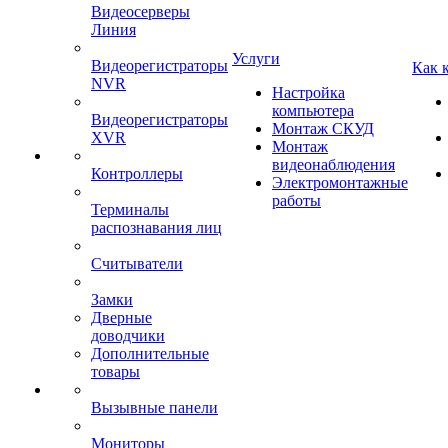
Видеосерверы
Линия
Услуги
Видеорегистраторы
Как 
NVR
Настройка
компьютера
Видеорегистраторы
Монтаж СКУД
XVR
Монтаж
видеонаблюдения
Контроллеры
Электромонтажные
работы
Терминалы
распознавания лиц
Считыватели
Замки
Дверные
доводчики
Дополнительные
товары
Вызывные панели
Мониторы