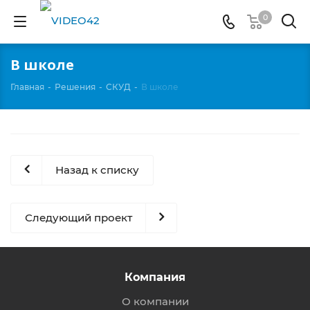
0
В школе
Главная
-
Решения
-
СКУД
-
В школе
Назад к списку
Следующий проект
Компания
О компании