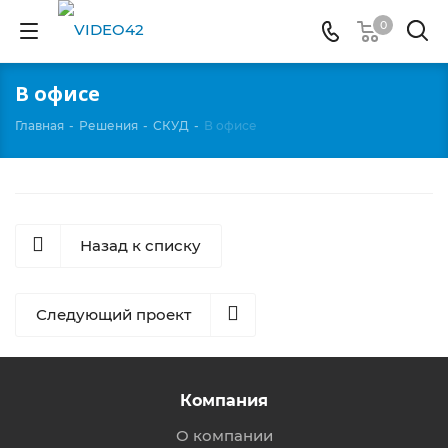
0
В офисе
Главная
-
Решения
-
СКУД
-
В офисе
Назад к списку
Следующий проект
Компания
О компании